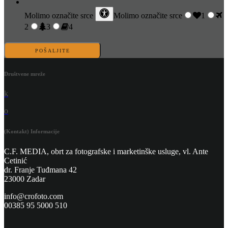
Molimo označite
srce
Molimo označite srce
1
2
3
4
POŠALJITE
Društvene mreže
k
o
(Kontakt) Informacije
C.F. MEDIA, obrt za fotografske i marketinške usluge, vl. Ante
Cetinić
dr. Franje Tuđmana 42
23000 Zadar
info@crofoto.com
00385 95 5000 510