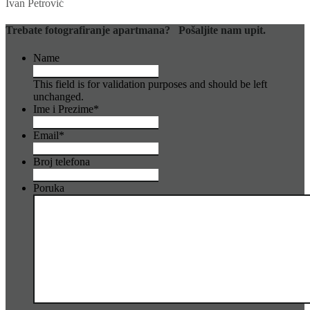
Ivan Petrović
Trebate fotografiranje apartmana? Pošaljite nam upit.
Name
This field is for validation purposes and should be left
unchanged.
Ime i Prezime
*
Email
*
Broj telefona
Poruka