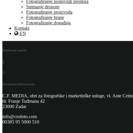
Fotografiranje poslovnih prostora
Snimanje dronom
Fotografiranje proizvoda
Fotografiranje hrane
Fotografiranje događaja
Kontakt
EN
Društvene mreže
k
o
(Kontakt) Informacije
C.F. MEDIA, obrt za fotografske i marketinške usluge, vl. Ante Cetin
dr. Franje Tuđmana 42
23000 Zadar
info@crofoto.com
00385 95 5000 510